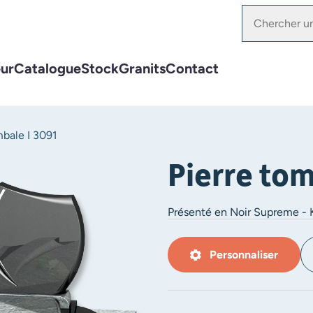
ur
Catalogue
Stock
Granits
Contact
mbale I 3091
Pierre tom
Présenté en Noir Supreme -
Personnaliser