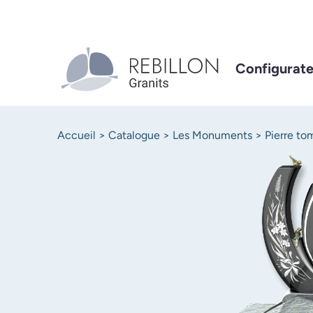
Aller
au
contenu
principal
Navigation
Configurate
principale
Fil
Accueil
Catalogue
Les Monuments
Pierre to
d'Ariane