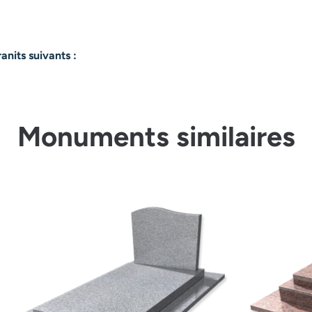
nits suivants :
Monuments similaires
next