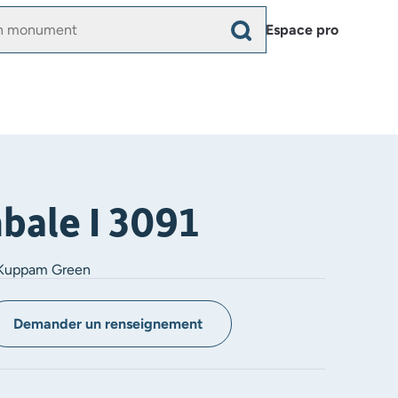
Menu
Espace pro
du
compte
de
l'utilisateur
bale I 3091
 Kuppam Green
Demander un renseignement