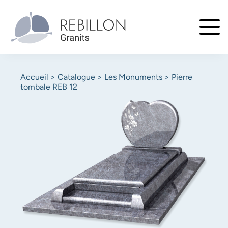
Aller
au
contenu
principal
Fil
Accueil
Catalogue
Les Monuments
Pierre
d'Ariane
tombale REB 12