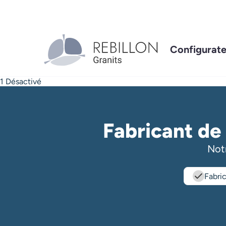
Aller
au
contenu
principal
Navigation
Configurate
principale
1 Désactivé
Fabricant de 
Notr
Fabri