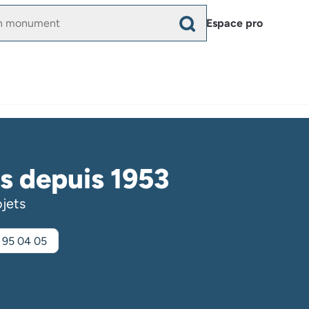
Menu
Espace pro
du
compte
de
l'utilisateur
ts depuis 1953
ojets
 95 04 05